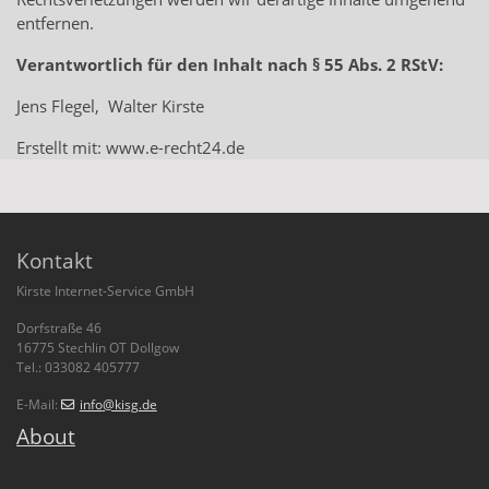
entfernen.
Verantwortlich für den Inhalt nach § 55 Abs. 2 RStV:
Jens Flegel, Walter Kirste
Erstellt mit: www.e-recht24.de
Kontakt
Kirste Internet-Service GmbH
Dorfstraße 46
16775 Stechlin OT Dollgow
Tel.: 033082 405777
E-Mail:
info
@kisg
.de
About