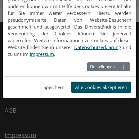
Lösungen für Inter- und Intranet im Front- und Backend
anderen können wir mit Hilfe der Cookies unsere Inhalte
für Sie immer weiter verbessern. Hierzu werden
pseudonymisierte Daten von Website-Besuchern
gesammelt und ausgewertet. Das Einverständnis in die
Verwendung der Cookies können Sie jederzeit
Kontakt
widerrufen. Weitere Informationen zu Cookies auf dieser
Kirste Internet-Service GmbH
Website finden Sie in unserer
Datenschutzerklärung
und
zu uns im
Impressum
.
Dorfstraße 46
16775 Stechlin OT Dollgow
Tel.: 033082 405777
Einstellungen
E-Mail:
info
@kisg
.de
About
Speichern
Alle Cookies akzeptieren
AGB
Impressum